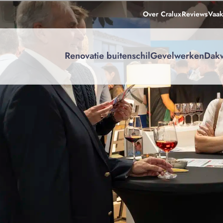
Over Cralux
Reviews
Vaak
Renovatie buitenschil
Gevelwerken
Dak