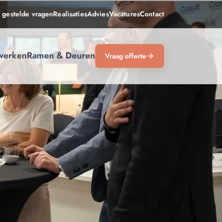
 gestelde vragen
Realisaties
Advies
Vacatures
Contact
werken
Ramen & Deuren
Vraag offerte