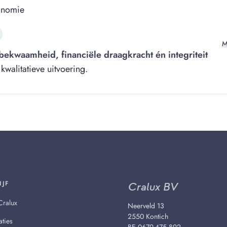
onomie
M
bekwaamheid, financiële draagkracht én integriteit
alitatieve uitvoering.
IJF
Cralux BV
Cralux
Neerveld 13
2550 Kontich
aties