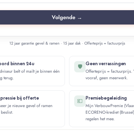
12 jaar garantie gevel & ramen · 15 jaar dak · Offerteprijs = factuurprijs
ord binnen 24u
Geen verrassingen
🛡️
viseur belt of mailt je binnen één
Offerteprijs = factuurprijs. 
g terug.
vooraf, geen meerwerk.
pressie bij offerte
Premiebegeleiding
💶
seer je nieuwe gevel of ramen
Mijn VerbouwPremie (Vlaan
 beslist.
ECORENO-krediet (Brussel
regelen het mee.