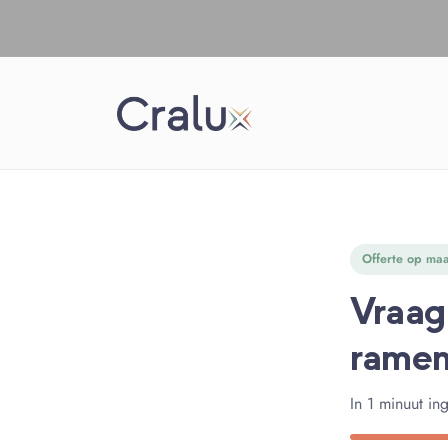
Spring
Direct naar inhoud
naar
de
inhoud
Offerte op maa
Vraag 
rame
In 1 minuut in