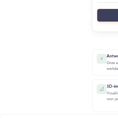
Antwo
⚡
Onze ad
werkda
3D-im
📐
Visuali
voor je