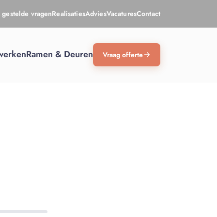
 gestelde vragen
Realisaties
Advies
Vacatures
Contact
werken
Ramen & Deuren
Vraag offerte