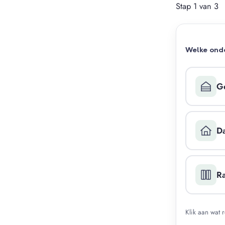
Stap 1 van 3
Welke onde
G
D
R
Klik aan wat 