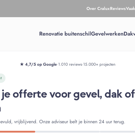
Over Cralux
Reviews
Vaak
Renovatie buitenschil
Gevelwerken
Dak
★ 4,7/5 op Google
·
1.010 reviews
·
15.000+ projecten
t
je offerte voor gevel, dak of
n
gevuld, vrijblijvend. Onze adviseur belt je binnen 24 uur terug.