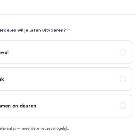
rdelen wil je laten uitvoeren?
*
evel
ak
amen en deuren
relevant is — meerdere keuzes mogelijk.