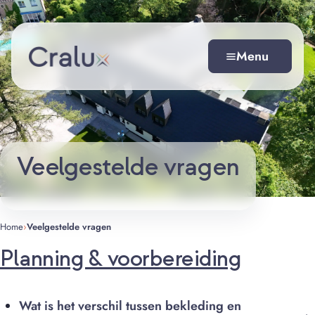
Spring
Direct naar inhoud
naar
de
Menu
inhoud
Veelgestelde vragen
Home
›
Veelgestelde vragen
Planning & voorbereiding
Wat is het verschil tussen bekleding en