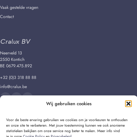
Vaak gestelde vragen
Contact
Cralux BV
Neerveld 13
2550 Kontich
BE 0679.475.892
+32 (0)3 318 88 88
info@cralux.be
Wij gebruiken cookies
Voor de beste ervaring gebruiken we cookies om je voorkeuren te onthouden
en onze site te verbeteren. Met jouw toestemming kunnen we ook anonieme
© 2026 Cralux BV
statistieken bekijken om onze service nog beter te maken. Meer info vind
je in onze
Cookie Policy
en
Privacybeleid
.