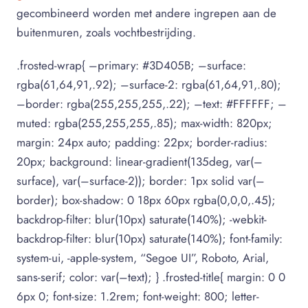
gecombineerd worden met andere ingrepen aan de
buitenmuren, zoals vochtbestrijding.
.frosted-wrap{ –primary: #3D405B; –surface:
rgba(61,64,91,.92); –surface-2: rgba(61,64,91,.80);
–border: rgba(255,255,255,.22); –text: #FFFFFF; –
muted: rgba(255,255,255,.85); max-width: 820px;
margin: 24px auto; padding: 22px; border-radius:
20px; background: linear-gradient(135deg, var(–
surface), var(–surface-2)); border: 1px solid var(–
border); box-shadow: 0 18px 60px rgba(0,0,0,.45);
backdrop-filter: blur(10px) saturate(140%); -webkit-
backdrop-filter: blur(10px) saturate(140%); font-family:
system-ui, -apple-system, “Segoe UI”, Roboto, Arial,
sans-serif; color: var(–text); } .frosted-title{ margin: 0 0
6px 0; font-size: 1.2rem; font-weight: 800; letter-