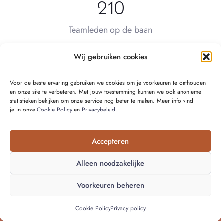
210
Teamleden op de baan
Wij gebruiken cookies
Voor de beste ervaring gebruiken we cookies om je voorkeuren te onthouden
en onze site te verbeteren. Met jouw toestemming kunnen we ook anonieme
DIENSTEN
statistieken bekijken om onze service nog beter te maken. Meer info vind
je in onze
Cookie Policy
en
Privacybeleid
.
Renovatie buitenschil
Gevelwerken
Accepteren
Dakwerken
Ramen & Deuren
Alleen noodzakelijke
Voorkeuren beheren
BEDRIJF
Vraag mijn gratis offerte aan
Cookie Policy
Privacy policy
Over Cralux