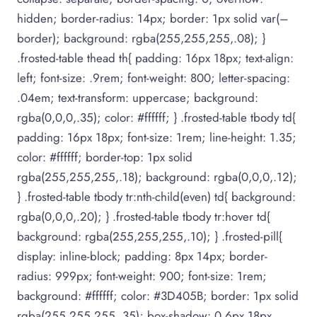
hidden; border-radius: 14px; border: 1px solid var(–
border); background: rgba(255,255,255,.08); }
.frosted-table thead th{ padding: 16px 18px; text-align:
left; font-size: .9rem; font-weight: 800; letter-spacing:
.04em; text-transform: uppercase; background:
rgba(0,0,0,.35); color: #ffffff; } .frosted-table tbody td{
padding: 16px 18px; font-size: 1rem; line-height: 1.35;
color: #ffffff; border-top: 1px solid
rgba(255,255,255,.18); background: rgba(0,0,0,.12);
} .frosted-table tbody tr:nth-child(even) td{ background:
rgba(0,0,0,.20); } .frosted-table tbody tr:hover td{
background: rgba(255,255,255,.10); } .frosted-pill{
display: inline-block; padding: 8px 14px; border-
radius: 999px; font-weight: 900; font-size: 1rem;
background: #ffffff; color: #3D405B; border: 1px solid
rgba(255,255,255,.35); box-shadow: 0 6px 18px