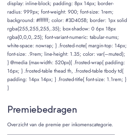
display: inline-block; padding: 8px 14px; border-
radius: 999px; font-weight: 900; font-size: 1rem;
background: #ffffff; color: #3D405B; border: 1px solid
rgba(255,255,255,.35); box-shadow: 0 6px 18px
rgba(0,0,0,.25); font-variant-numeric: tabular-nums;
white-space: nowrap; } .frosted-note{ margin-top: 14px;
font-size: .9rem; line-height: 1.35; color: var(–muted);
} @media (max-width: 520px){ .frosted-wrap{ padding:
16px; } .frosted-table thead th, .frosted-table tbody td{
padding: 14px 14px; } .frosted-title{ font-size: 1.1rem; }
}
Premiebedragen
Overzicht van de premie per inkomenscategorie.