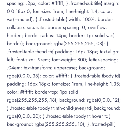
spacing: .2px; color: #ffffff; } .frosted-subtitle{ margin:
0 0 18px 0; font-size: 1rem; line-height: 1.4; color:
var(–muted); } .frosted-table{ width: 100%; border-
collapse: separate; border-spacing: 0; overflow:
hidden; border-radius: 14px; border: 1px solid var(–
border); background: rgba(255,255,255,.08); }
.frosted-table thead th{ padding: 16px 18px; text-align:
left; font-size: .9rem; font-weight: 800; letter-spacing:
.04em; text-transform: uppercase; background:
rgba(0,0,0,.35); color: #ffffff; } .frosted-table tbody td{
padding: 16px 18px; font-size: 1rem; line-height: 1.35;
color: #ffffff; border-top: 1px solid
rgba(255,255,255,.18); background: rgba(0,0,0,.12);
} .frosted-table tbody tr:nth-child(even) td{ background:
rgba(0,0,0,.20); } .frosted-table tbody tr:hover td{
background: rgba(255,255,255,.10); } .frosted-pill{