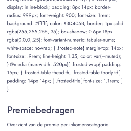
display: inline-block; padding: 8px 14px; border-
radius: 999px; font-weight: 900; font-size: 1rem;
background: #ffffff; color: #3D405B; border: 1px solid
rgba(255,255,255,.35); box-shadow: 0 6px 18px
rgba(0,0,0,.25); font-variant-numeric: tabular-nums;
white-space: nowrap; } .frosted-note{ margin-top: 14px;
font-size: .9rem; line-height: 1.35; color: var(–muted);
} @media (max-width: 520px){ .frosted-wrap{ padding:
16px; } .frosted-table thead th, .frosted-table tbody td{
padding: 14px 14px; } .frosted-title{ font-size: 1.1rem; }
}
Premiebedragen
Overzicht van de premie per inkomenscategorie.