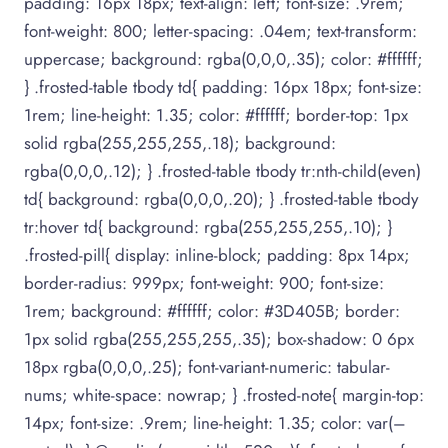
padding: 16px 18px; text-align: left; font-size: .9rem;
font-weight: 800; letter-spacing: .04em; text-transform:
uppercase; background: rgba(0,0,0,.35); color: #ffffff;
} .frosted-table tbody td{ padding: 16px 18px; font-size:
1rem; line-height: 1.35; color: #ffffff; border-top: 1px
solid rgba(255,255,255,.18); background:
rgba(0,0,0,.12); } .frosted-table tbody tr:nth-child(even)
td{ background: rgba(0,0,0,.20); } .frosted-table tbody
tr:hover td{ background: rgba(255,255,255,.10); }
.frosted-pill{ display: inline-block; padding: 8px 14px;
border-radius: 999px; font-weight: 900; font-size:
1rem; background: #ffffff; color: #3D405B; border:
1px solid rgba(255,255,255,.35); box-shadow: 0 6px
18px rgba(0,0,0,.25); font-variant-numeric: tabular-
nums; white-space: nowrap; } .frosted-note{ margin-top:
14px; font-size: .9rem; line-height: 1.35; color: var(–