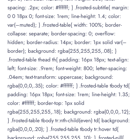
spacing: .2px; color: #ffffff; } .frosted-subtitle{ margin:
0 0 18px 0; font-size: 1rem; line-height: 1.4; color:
var(–muted); } .frosted-table{ width: 100%; border-
collapse: separate; border-spacing: 0; overflow:
hidden; border-radius: 14px; border: 1px solid var(–
border); background: rgba(255,255,255,.08); }
.frosted-table thead th{ padding: 16px 18px; text-align:
left; font-size: .9rem; font-weight: 800; letter-spacing:
.04em; text-transform: uppercase; background:
rgba(0,0,0,.35); color: #ffffff; } .frosted-table tbody td{
padding: 16px 18px; font-size: 1rem; line-height: 1.35;
color: #ffffff; border-top: 1px solid
rgba(255,255,255,.18); background: rgba(0,0,0,.12);
} .frosted-table tbody tr:nth-child(even) td{ background:
rgba(0,0,0,.20); } .frosted-table tbody tr:hover td{
background: rgba(255,255,255,.10); } .frosted-pill{