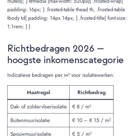
muted); } @media (max-width: 520px){ .frosted-wrap{
padding: 16px; } .frosted-table thead th, .frosted-table
tbody td{ padding: 14px 14px; } .frosted-title{ font-size:
1.1rem; } }
Richtbedragen 2026 —
hoogste inkomenscategorie
Indicatieve bedragen per m² voor isolatiewerken.
Maatregel
Richtbedrag
Dak- of zoldervloerisolatie
€ 8 / m²
Buitenmuurisolatie
€ 10 – € 15 / m²
Spouwmuurisolatie
€ 5 / m²