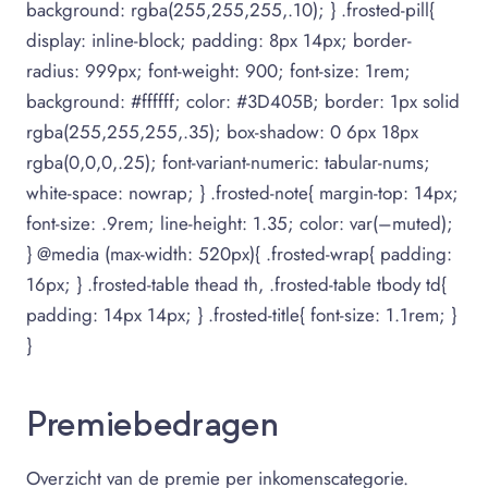
background: rgba(255,255,255,.10); } .frosted-pill{
display: inline-block; padding: 8px 14px; border-
radius: 999px; font-weight: 900; font-size: 1rem;
background: #ffffff; color: #3D405B; border: 1px solid
rgba(255,255,255,.35); box-shadow: 0 6px 18px
rgba(0,0,0,.25); font-variant-numeric: tabular-nums;
white-space: nowrap; } .frosted-note{ margin-top: 14px;
font-size: .9rem; line-height: 1.35; color: var(–muted);
} @media (max-width: 520px){ .frosted-wrap{ padding:
16px; } .frosted-table thead th, .frosted-table tbody td{
padding: 14px 14px; } .frosted-title{ font-size: 1.1rem; }
}
Premiebedragen
Overzicht van de premie per inkomenscategorie.