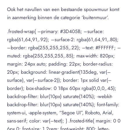
Ook het navullen van een bestaande spouwmuur komt
in aanmerking binnen de categorie ‘buitenmuur’.
.frosted-wrap{ –primary: #3D405B; –surface:
rgba(61,64,91,.92); –surface-2: rgba(61,64,91,.80);
–border: rgba(255,255,255,.22); –text: #FFFFFF; –
muted: rgba(255,255,255,.85); max-width: 820px;
margin: 24px auto; padding: 22px; border-radius:
20px; background: linear-gradient(135deg, var(–
surface), var(–surface-2)); border: 1px solid var(–
border); box-shadow: 0 18px 60px rgba(0,0,0,.45);
backdrop-filter: blur(10px) saturate(140%); -webkit-
backdrop-filter: blur(10px) saturate(140%); font-family:
system-ui, -apple-system, “Segoe UI”, Roboto, Arial,
sans-serif; color: var(–text); } .frosted-title{ margin: 0 0
6px 0; font-size: 1.2rem; font-weight: 800; letter-