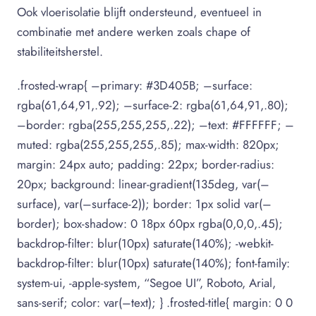
Ook vloerisolatie blijft ondersteund, eventueel in
combinatie met andere werken zoals chape of
stabiliteitsherstel.
.frosted-wrap{ –primary: #3D405B; –surface:
rgba(61,64,91,.92); –surface-2: rgba(61,64,91,.80);
–border: rgba(255,255,255,.22); –text: #FFFFFF; –
muted: rgba(255,255,255,.85); max-width: 820px;
margin: 24px auto; padding: 22px; border-radius:
20px; background: linear-gradient(135deg, var(–
surface), var(–surface-2)); border: 1px solid var(–
border); box-shadow: 0 18px 60px rgba(0,0,0,.45);
backdrop-filter: blur(10px) saturate(140%); -webkit-
backdrop-filter: blur(10px) saturate(140%); font-family:
system-ui, -apple-system, “Segoe UI”, Roboto, Arial,
sans-serif; color: var(–text); } .frosted-title{ margin: 0 0