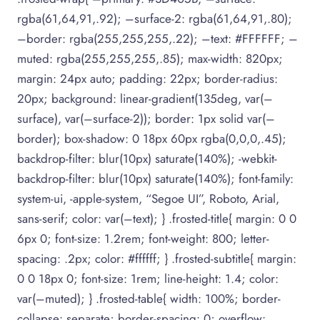
rgba(61,64,91,.92); –surface-2: rgba(61,64,91,.80);
–border: rgba(255,255,255,.22); –text: #FFFFFF; –
muted: rgba(255,255,255,.85); max-width: 820px;
margin: 24px auto; padding: 22px; border-radius:
20px; background: linear-gradient(135deg, var(–
surface), var(–surface-2)); border: 1px solid var(–
border); box-shadow: 0 18px 60px rgba(0,0,0,.45);
backdrop-filter: blur(10px) saturate(140%); -webkit-
backdrop-filter: blur(10px) saturate(140%); font-family:
system-ui, -apple-system, “Segoe UI”, Roboto, Arial,
sans-serif; color: var(–text); } .frosted-title{ margin: 0 0
6px 0; font-size: 1.2rem; font-weight: 800; letter-
spacing: .2px; color: #ffffff; } .frosted-subtitle{ margin:
0 0 18px 0; font-size: 1rem; line-height: 1.4; color:
var(–muted); } .frosted-table{ width: 100%; border-
collapse: separate; border-spacing: 0; overflow: