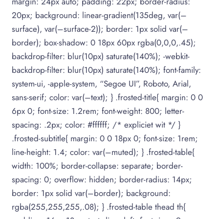
margin: 24px auto; padding: 22px; border-radius:
20px; background: linear-gradient(135deg, var(–
surface), var(–surface-2)); border: 1px solid var(–
border); box-shadow: 0 18px 60px rgba(0,0,0,.45);
backdrop-filter: blur(10px) saturate(140%); -webkit-
backdrop-filter: blur(10px) saturate(140%); font-family:
system-ui, -apple-system, “Segoe UI”, Roboto, Arial,
sans-serif; color: var(–text); } .frosted-title{ margin: 0 0
6px 0; font-size: 1.2rem; font-weight: 800; letter-
spacing: .2px; color: #ffffff; /* expliciet wit */ }
.frosted-subtitle{ margin: 0 0 18px 0; font-size: 1rem;
line-height: 1.4; color: var(–muted); } .frosted-table{
width: 100%; border-collapse: separate; border-
spacing: 0; overflow: hidden; border-radius: 14px;
border: 1px solid var(–border); background:
rgba(255,255,255,.08); } .frosted-table thead th{