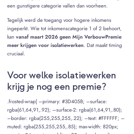
een gunstigere categorie vallen dan voorheen.
Tegelijk werd de toegang voor hogere inkomens
ingeperkt. Wie tot inkomenscategorie 1 of 2 behoort,
kan
vanaf maart 2026 geen Mijn VerbouwPremie
meer krijgen voor isolatiewerken
. Dat maakt timing
cruciaal.
Voor welke isolatiewerken
krijg je nog een premie?
.frosted-wrap{ –primary: #3D405B; –surface:
rgba(61,64,91,.92); –surface-2: rgba(61,64,91,.80);
–border: rgba(255,255,255,.22); –text: #FFFFFF; –
muted: rgba(255,255,255,.85); max-width: 820px;