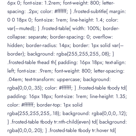
6px 0; font-size: 1.2rem; font-weight: 800; letter-
spacing: .2px; color: #ffffff; } .frosted-subtitle{ margin:
0 0 18px 0; font-size: 1rem; line-height: 1.4; color:
var(–muted); } .frosted-table{ width: 100%; border-
collapse: separate; border-spacing: 0; overflow:
hidden; border-radius: 14px; border: 1px solid var(–
border); background: rgba(255,255,255,.08); }
.frosted-table thead th{ padding: 16px 18px; text-align:
left; font-size: .9rem; font-weight: 800; letter-spacing:
.04em; text-transform: uppercase; background:
rgba(0,0,0,.35); color: #ffffff; } .frosted-table tbody td{
padding: 16px 18px; font-size: 1rem; line-height: 1.35;
color: #ffffff; border-top: 1px solid
rgba(255,255,255,.18); background: rgba(0,0,0,.12);
} .frosted-table tbody tr:nth-child(even) td{ background:
rgba(0,0,0,.20); } .frosted-table tbody tr:hover td{