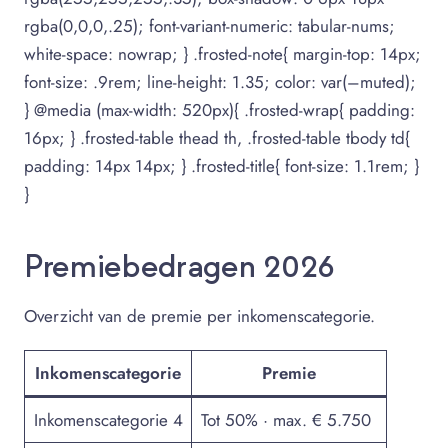
rgba(0,0,0,.25); font-variant-numeric: tabular-nums;
white-space: nowrap; } .frosted-note{ margin-top: 14px;
font-size: .9rem; line-height: 1.35; color: var(–muted);
} @media (max-width: 520px){ .frosted-wrap{ padding:
16px; } .frosted-table thead th, .frosted-table tbody td{
padding: 14px 14px; } .frosted-title{ font-size: 1.1rem; }
}
Premiebedragen 2026
Overzicht van de premie per inkomenscategorie.
Inkomenscategorie
Premie
Inkomenscategorie 4
Tot 50% · max. € 5.750