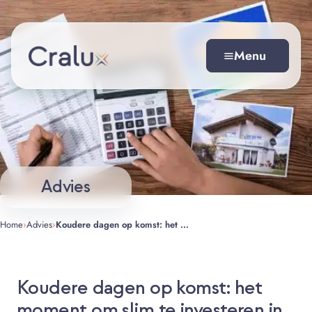
Spring
Direct naar inhoud
naar
de
Menu
inhoud
Advies
Home
›
Advies
›
Koudere dagen op komst: het moment om slim te investeren in isolatie en comfort!
Koudere dagen op komst: het
moment om slim te investeren in