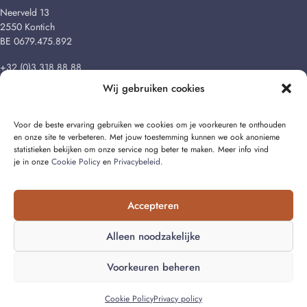
Neerveld 13
2550 Kontich
BE 0679.475.892
+32 (0)3 318 88 88
Wij gebruiken cookies
info@cralux.be
Voor de beste ervaring gebruiken we cookies om je voorkeuren te onthouden
en onze site te verbeteren. Met jouw toestemming kunnen we ook anonieme
statistieken bekijken om onze service nog beter te maken. Meer info vind
je in onze
Cookie Policy
en
Privacybeleid
.
© 2026 Cralux BV
Accepteren
Cookie Policy (EU)
·
Algemene voorwaarden
·
Disclaimer
·
Privacybeleid
Alleen noodzakelijke
Voorkeuren beheren
Vraag mijn gratis offerte aan
Cookie Policy
Privacy policy