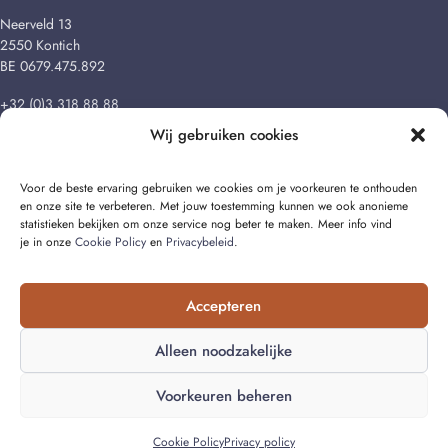
Neerveld 13
2550 Kontich
BE 0679.475.892
+32 (0)3 318 88 88
info@cralux.be
Wij gebruiken cookies
Voor de beste ervaring gebruiken we cookies om je voorkeuren te onthouden
en onze site te verbeteren. Met jouw toestemming kunnen we ook anonieme
statistieken bekijken om onze service nog beter te maken. Meer info vind
je in onze
Cookie Policy
en
Privacybeleid
.
© 2026 Cralux BV
Accepteren
Cookie Policy (EU)
·
Algemene voorwaarden
·
Disclaimer
·
Privacybeleid
Alleen noodzakelijke
Voorkeuren beheren
Vraag mijn gratis offerte aan
Cookie Policy
Privacy policy