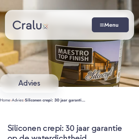
Spring
Direct naar inhoud
naar
de
Menu
inhoud
Advies
Home
›
Advies
›
Siliconen crepi: 30 jaar garantie op de waterdichtheid
Siliconen crepi: 30 jaar garantie
op de waterdichtheid