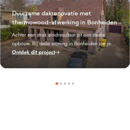
Duurzame dakrenovatie met
thermowood-afwerking in Bonheiden
Achter een strak eindresultaat zit een sterke
opbouw. Bij deze woning in Bonheiden zie je
dat niet alleen aan het resultaat, maar ook aan
Ontdek dit project
de keuzes die…