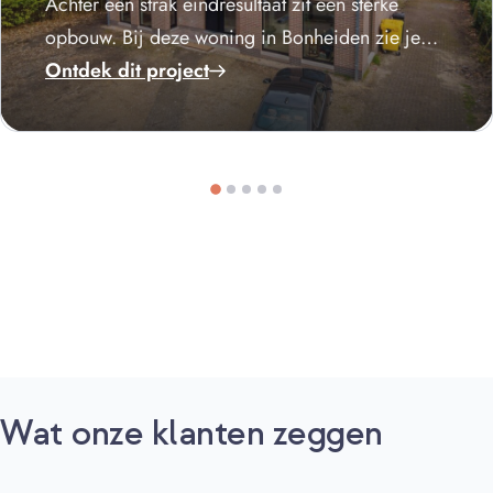
Achter een strak eindresultaat zit een sterke
opbouw. Bij deze woning in Bonheiden zie je
dat niet alleen aan het resultaat, maar ook aan
Ontdek dit project
de keuzes die…
Wat onze klanten zeggen