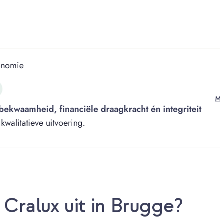
onomie
M
bekwaamheid, financiële draagkracht én integriteit
alitatieve uitvoering.
Cralux uit in Brugge?