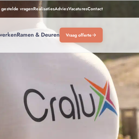
 gestelde vragen
Realisaties
Advies
Vacatures
Contact
werken
Ramen & Deuren
Vraag offerte