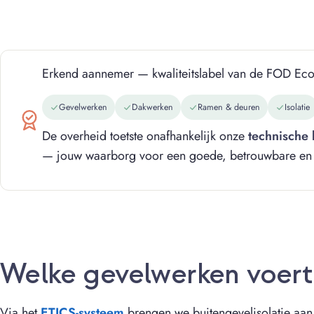
Erkend aannemer — kwaliteitslabel van de FOD Ec
Gevelwerken
Dakwerken
Ramen & deuren
Isolatie
De overheid toetste onafhankelijk onze
technische 
— jouw waarborg voor een goede, betrouwbare en kw
Welke gevelwerken voert C
Via het
ETICS-systeem
brengen we buitengevelisolatie aan 