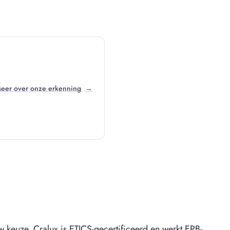
eer over onze erkenning
→
 keuze. Cralux is ETICS-gecertificeerd en werkt EPB-