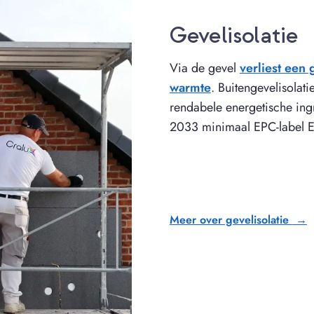
Gevelisolatie
Via de gevel
verliest een
warmte
. Buitengevelisolat
rendabele energetische ing
2033 minimaal EPC-label E
Meer over gevelisolatie