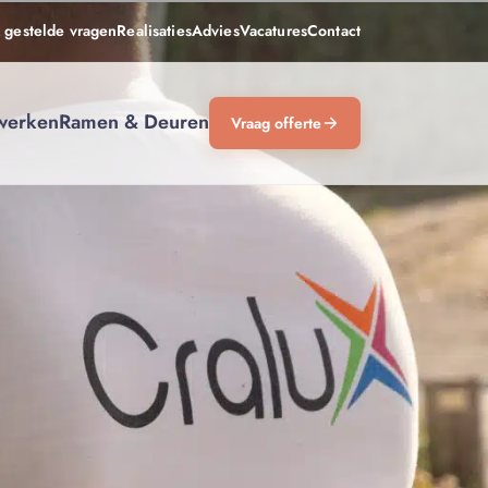
 gestelde vragen
Realisaties
Advies
Vacatures
Contact
werken
Ramen & Deuren
Vraag offerte