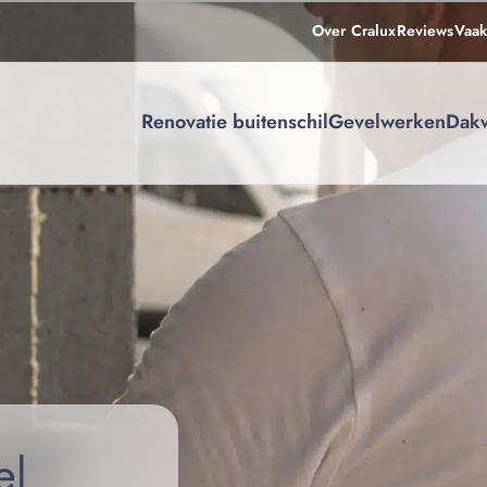
Over Cralux
Reviews
Vaak
Renovatie buitenschil
Gevelwerken
Dak
el