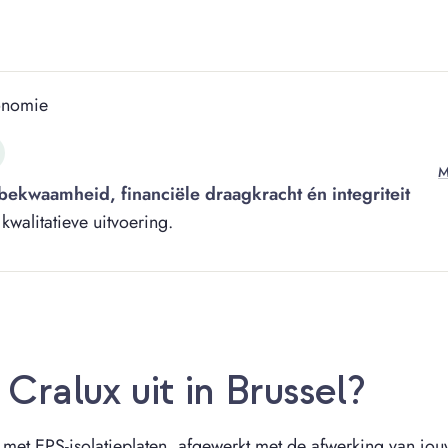
onomie
M
bekwaamheid, financiële draagkracht én integriteit
alitatieve uitvoering.
ralux uit in Brussel?
met EPS-isolatieplaten, afgewerkt met de afwerking van jouw