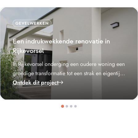
GEVELWERKEN
Een indrukwekkende renovatie in
Rijkevorsel
In Rijkevorsel onderging een oudere woning een
grondige transformatie tot een strak en eigentijds
geheel. De gevel kreeg een vernieuwde
Ontdek dit project
afwerking die…